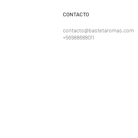
CONTACTO
contacto@bastetaromas.com
+56988688011