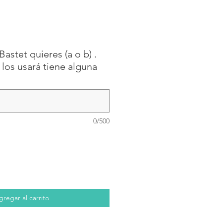
Bastet quieres (a o b) .
los usará tiene alguna
0/500
gregar al carrito