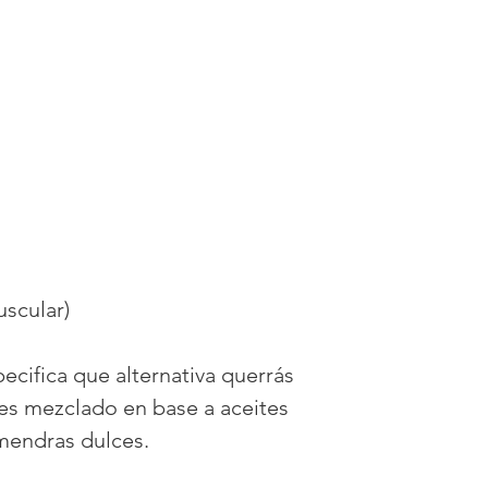
uscular)
pecifica que alternativa querrás
jes mezclado en base a aceites
lmendras dulces.