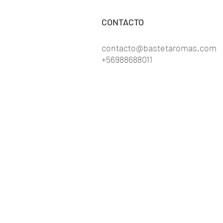
CONTACTO
contacto@bastetaromas.com
+56988688011