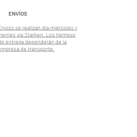
ENVÍOS
Envíos se realizan día miércoles y
viernes vía Starken. Los tiempos
de entrega dependerán de la
empresa de transporte.