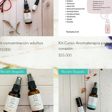
Vista rápida
Vista rápida
it concentración adultos
Kit Curso Aromaterapia para e
corazón
recio
15.000
Precio
$55.000
Recién llegado
Recién llegado