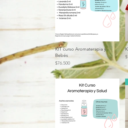
Vista rápida
KIT curso Aromaterapia y
K
Bebés
P
$
Precio
$76.500