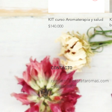
Vista rápida
KIT curso Aromaterapia y salud
K
b
Precio
$140.000
P
$
CONTACTO
contacto@bastetaromas.com
+56988688011