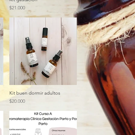
Precio
$21.000
Vista rápida
Kit buen dormir adultos
Precio
$20.000