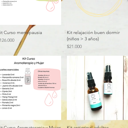
Vista rápida
Vista rápida
it Curso menopausia
Kit relajación buen dormir
(niños > 3 años)
recio
126.000
Precio
$21.000
Vista rápida
Vista rápida
it Curso Aromaterapia y Mujer
Kit antigripal adultos