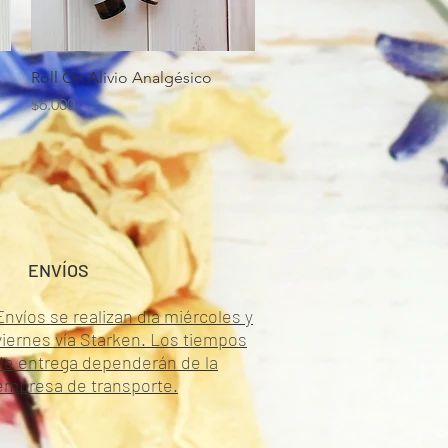
Vista rápida
Roll On Alivio Analgésico
Precio
$6.000
ENVÍOS
Envíos se realizan día miércoles y
viernes vía Starken. Los tiempos
de entrega dependerán de la
empresa de transporte.