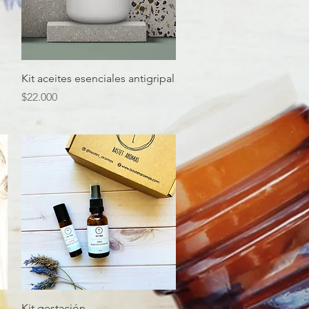
Vista rápida
Kit aceites esenciales antigripal
Precio
$22.000
Vista rápida
Kit gestación