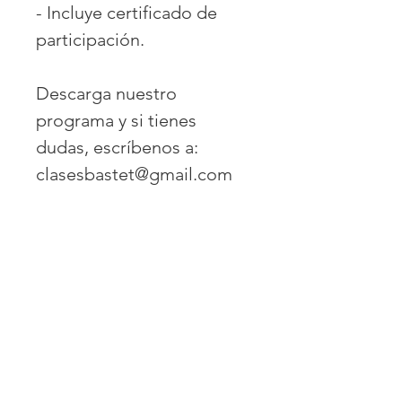
- Incluye certificado de
participación.
Descarga nuestro
programa y si tienes
dudas, escríbenos a:
clasesbastet@gmail.com
DESCARGA AQUÍ EL
PROGRAMA
COMPLETO
https://drive.google.com/fi
le/d/1ij1XHv5i7XtKMQtpy2
pxK95jiyr2uoMZ/view?
CONTACTO
usp=drive_link